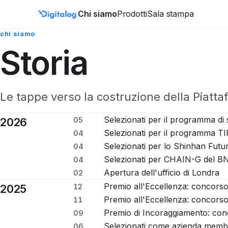
Vai al contenuto
Chi siamo
Prodotti
Sala stampa
chi siamo
Storia
Le tappe verso la costruzione della Piatta
Selezionati per il programma di
2026
05
Selezionati per il programma TI
04
Selezionati per lo Shinhan Futu
04
Selezionati per CHAIN-G del BN
04
Apertura dell'ufficio di Londra
02
Premio all'Eccellenza: concorso 
2025
12
Premio all'Eccellenza: concorso 
11
Premio di Incoraggiamento: conc
09
Selezionati come azienda memb
06