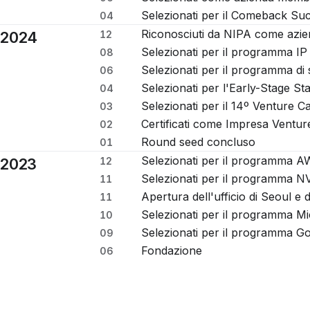
Selezionati per il Comeback Suc
04
Riconosciuti da NIPA come aziend
2024
12
Selezionati per il programma I
08
Selezionati per il programma di s
06
Selezionati per l'Early-Stage St
04
Selezionati per il 14º Venture 
03
Certificati come Impresa Ventur
02
Round seed concluso
01
Selezionati per il programma AW
2023
12
Selezionati per il programma N
11
Apertura dell'ufficio di Seoul e
11
Selezionati per il programma Mi
10
Selezionati per il programma Go
09
Fondazione
06