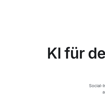
KI für 
Social-
a