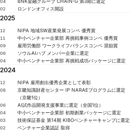
BNK金融グループ CHAIN-G 第3期に選定
04
ロンドンオフィス開設
02
2025
NIPA 地域SW産業発展コンペ 優秀賞
12
中小ベンチャー企業部 再挑戦事例コンペ 優秀賞
11
雇用労働部 ワークライフバランスコンペ 奨励賞
09
ソウルAIハブ メンバー企業に選定
06
中小ベンチャー企業部 再挑戦成功パッケージに選定
04
2024
NIPA 雇用創出優秀企業として表彰
12
京畿知識財産センター IP NARAEプログラムに選定
08
（京畿1位）
AI試作品開発支援事業に選定（全国1位）
06
中小ベンチャー企業部 初期創業パッケージに選定
04
技術保証基金 第14期 KIBOベンチャーキャンプに選定
03
ベンチャー企業認証 取得
02